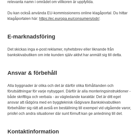
relevanta namn i området om villkoren är uppfyllda.
Du kan också använda EU-kommissionens online klagåportal. Du hittar
klagåportalen här:
https://ec.europa.eu/consumers/odr/
.
E-marknadsföring
Det skickas inga e-post reklamer, nyhetsbrev eller liknande från
bankskivabutiken om inte kunden själv aktivt har anmält sig till detta.
Ansvar & förbehåll
Alla byggnader är olika och det är därför olika förhållanden och
förutsättningar för varje nybyggeri. Därför är alla monteringsinstruktioner -
både skriftliga och verbala - av vägledande karaktär. Det är ditt eget
ansvar att rådgöra med en byggteknisk rådgivare.Bankskivabutiken
förbehåller sig rätt att avslå en beställning till exempel vid utgående varor,
prisfel och andra situationer där sunt förnuft kan ge anledning till det.
Kontaktinformation