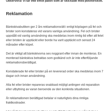
Observera! Vi tar inte emot paket som är skickade med postförskott.
Reklamation
Bänkskivabutiken ger 2 års reklamationsrätt i enligt köplagen på fel och
brister som konstateras vid varans vanliga användning. Fel och brister
uppstått vid vanlig användning ska meddelas inom rimlig tid efter att felet
eller bristen är upptäckt eller borde ha varit upptäckt och senast 24
månader efter köpet.
Det är viktigt att bänkskivorna ses noggrant efter innan de monteras. En
monterad bänkskiva betraktas som godkänd och är inte efterföljande
reklamationsberättigat.
Konstaterade fel eller brister på en levererad order ska meddelas inom 7
dagar och innan användning.
Alla fel eller brister repareras snabbast möjligt antingen vid reparation
eller utbytning av varan beroende av den konkreta situationen.
Är reklamationen berättigad betalar vi naturligtvis dina rimliga
fraktkostnader.