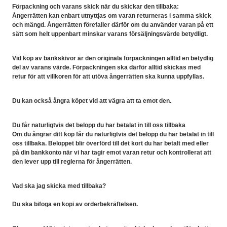
Förpackning och varans skick när du skickar den tillbaka:
Ångerrätten kan enbart utnyttjas om varan returneras i samma skick
och mängd. Ångerrätten förefaller därför om du använder varan på ett
sätt som helt uppenbart minskar varans försäljningsvärde betydligt.
Vid köp av bänkskivor är den originala förpackningen alltid en betydlig
del av varans värde. Förpackningen ska därför alltid skickas med
retur för att villkoren för att utöva ångerrätten ska kunna uppfyllas.
Du kan också ångra köpet vid att vägra att ta emot den.
Du får naturligtvis det belopp du har betalat in till oss tillbaka
Om du ångrar ditt köp får du naturligtvis det belopp du har betalat in till
oss tillbaka. Beloppet blir överförd till det kort du har betalt med eller
på din bankkonto när vi har tagir emot varan retur och kontrollerat att
den lever upp till reglerna för ångerrätten.
Vad ska jag skicka med tillbaka?
Du ska bifoga en kopi av orderbekräftelsen.