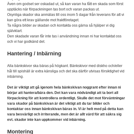
Även om godset ser oskadad ut, så kan varan ha fått en skada som först
upptäcks när förpackningen tas bort och varan packas ut.
Osynliga skador ska anmälas till oss inom 5 dagar från leverans för att vi
kan göra ett krav gällande mot fraktföretaget.
Ta några bilder av skadan och kontakta oss gärna så hjälper vi dig
självklart.
Den skadade varan får inte tas i användning innan ni har kontaktat oss
och vi har godkänd det.
Hantering / Inbärning
Alla bänkskivor ska bäras på högkant. Bänkskivor med diskho och/eller
hål till spishäll är extra känsliga och det ska därför utvisas försiktighet vid
inbärning.
Det är viktigt att gå igenom hela bänkskivan noggrant efter innan ni
börjar att hantera/bära den. Det kan vara nödvändigt att ta bort all
förpackning för att kontrollera ordentligt. Skulle det mot förväntningar
vara skador på bänkskivan är det viktigt att du tar bilder och
kontaktar oss innan bänkskivan bäras in. Vi är helt med på detta kan
vara besvärligt och irriterande, men det är allt värd för att säkra sig
evt. skador inte kan uppkommer vid inbärning.
Montering