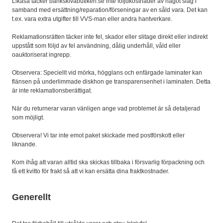
Likaså täcker bankskivabutiken.se inte följdkostnader av något slag i
samband med ersättning/reparation/förseningar av en såld vara. Det kan
t.ex. vara extra utgifter till VVS-man eller andra hantverkare.
Reklamationsrätten täcker inte fel, skador eller slitage direkt eller indirekt
uppstått som följd av fel användning, dålig underhåll, våld eller
oauktoriserat ingrepp.
Observera: Speciellt vid mörka, högglans och enfärgade laminater kan
flänsen på underlimmade diskhon ge transparensenhet i laminaten. Detta
är inte reklamationsberättigat.
När du returnerar varan vänligen ange vad problemet är så detaljerad
som möjligt.
Observera! Vi tar inte emot paket skickade med postförskott eller
liknande.
Kom ihåg att varan alltid ska skickas tillbaka i försvarlig förpackning och
få ett kvitto för frakt så att vi kan ersätta dina fraktkostnader.
Generellt