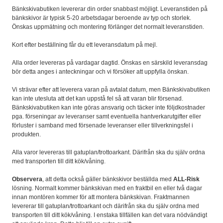
Bänkskivabutiken levererar din order snabbast möjligt. Leveranstiden på
bänkskivor är typisk 5-20 arbetsdagar beroende av typ och storlek.
Önskas uppmätning och montering förlänger det normalt leveranstiden.
Kort efter beställning får du ett leveransdatum på mejl.
Alla order levereras på vardagar dagtid. Önskas en särskild leveransdag
bör detta anges i anteckningar och vi försöker att uppfylla önskan.
Vi strävar efter att leverera varan på avtalat datum, men Bänkskivabutiken
kan inte utesluta att det kan uppstå fel så att varan blir försenad.
Bänkskivabutiken kan inte göras ansvarig och täcker inte följdkostnader
pga. förseningar av leveranser samt eventuella hantverkarutgifter eller
förluster i samband med försenade leveranser eller tillverkningsfel i
produkten.
Alla varor levereras till gatuplan/trottoarkant. Därifrån ska du själv ordna
med transporten till ditt kök/våning.
Observera
, att detta också gäller bänkskivor beställda med
ALL-Risk
lösning. Normalt kommer bänkskivan med en fraktbil en eller två dagar
innan montören kommer för att montera bänkskivan. Fraktmannen
levererar till gatuplan/trottoarkant och därifrån ska du själv ordna med
transporten till ditt kök/våning. I enstaka tillfällen kan det vara nödvändigt