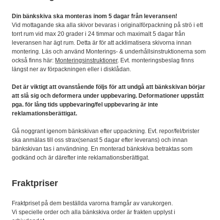
Din bänkskiva ska monteras inom 5 dagar från leveransen!
Vid mottagande ska alla skivor bevaras i originalförpackning på strö i ett
torrt rum vid max 20 grader i 24 timmar och maximalt 5 dagar från
leveransen har ägt rum. Detta är för att acklimatisera skivorna innan
montering. Läs och använd Monterings- & underhållsinstruktionerna som
också finns här:
Monteringsinstruktioner
. Evt. monteringsbeslag finns
längst ner av förpackningen eller i disklådan.
Det är viktigt att ovanstående följs för att undgå att bänkskivan börjar
att slå sig och deformera under uppbevaring. Deformationer uppstått
pga. för lång tids uppbevaring/fel uppbevaring är inte
reklamationsberättigat.
Gå noggrant igenom bänkskivan efter uppackning. Evt. repor/fel/brister
ska anmälas till oss strax(senast 5 dagar efter leverans) och innan
bänkskivan tas i användning. En monterad bänkskiva betraktas som
godkänd och är därefter inte reklamationsberättigat.
Fraktpriser
Fraktpriset på dem beställda varorna framgår av varukorgen.
Vi specielle order och alla bänkskiva order är frakten upplyst i