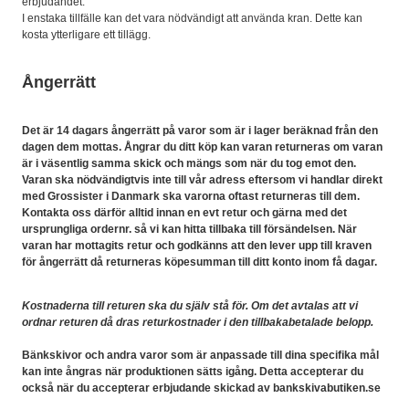
erbjudandet.
I enstaka tillfälle kan det vara nödvändigt att använda kran. Dette kan
kosta ytterligare ett tillägg.
Ångerrätt
Det är 14 dagars ångerrätt på varor som är i lager beräknad från den
dagen dem mottas. Ångrar du ditt köp kan varan returneras om varan
är i väsentlig samma skick och mängs som när du tog emot den.
Varan ska nödvändigtvis inte till vår adress eftersom vi handlar direkt
med Grossister i Danmark ska varorna oftast returneras till dem.
Kontakta oss därför alltid innan en evt retur och gärna med det
ursprungliga ordernr. så vi kan hitta tillbaka till försändelsen. När
varan har mottagits retur och godkänns att den lever upp till kraven
för ångerrätt då returneras köpesumman till ditt konto inom få dagar.
Kostnaderna till returen ska du själv stå för. Om det avtalas att vi
ordnar returen då dras returkostnader i den tillbakabetalade belopp.
Bänkskivor och andra varor som är anpassade till dina specifika mål
kan inte ångras när produktionen sätts igång. Detta accepterar du
också när du accepterar erbjudande skickad av bankskivabutiken.se