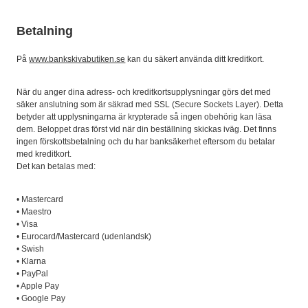
Betalning
På
www.bankskivabutiken.se
kan du säkert använda ditt kreditkort.
När du anger dina adress- och kreditkortsupplysningar görs det med
säker anslutning som är säkrad med SSL (Secure Sockets Layer). Detta
betyder att upplysningarna är krypterade så ingen obehörig kan läsa
dem. Beloppet dras först vid när din beställning skickas iväg. Det finns
ingen förskottsbetalning och du har banksäkerhet eftersom du betalar
med kreditkort.
Det kan betalas med:
• Mastercard
• Maestro
• Visa
• Eurocard/Mastercard (udenlandsk)
• Swish
• Klarna
• PayPal
• Apple Pay
• Google Pay