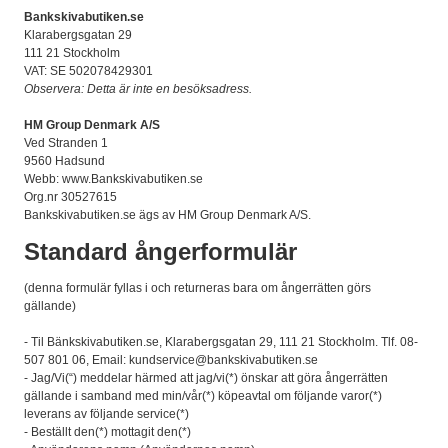
Bankskivabutiken.se
Klarabergsgatan 29
111 21 Stockholm
VAT: SE 502078429301
Observera: Detta är inte en besöksadress.
HM Group Denmark A/S
Ved Stranden 1
9560 Hadsund
Webb: www.Bankskivabutiken.se
Org.nr 30527615
Bankskivabutiken.se ägs av HM Group Denmark A/S.
Standard ångerformulär
(denna formulär fyllas i och returneras bara om ångerrätten görs
gällande)
- Til Bänkskivabutiken.se, Klarabergsgatan 29, 111 21 Stockholm. Tlf. 08-
507 801 06, Email: kundservice@bankskivabutiken.se
- Jag/Vi(“) meddelar härmed att jag/vi(*) önskar att göra ångerrätten
gällande i samband med min/vår(*) köpeavtal om följande varor(*)
leverans av följande service(*)
- Beställt den(*) mottagit den(*)