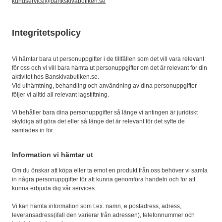
kundservice@bankskivabutiken.se
Integritetspolicy
Vi hämtar bara ut personuppgifter i de tillfällen som det vill vara relevant
för oss och vi vill bara hämta ut personuppgifter om det är relevant för din
aktivitet hos Banskivabutiken.se.
Vid uthämtning, behandling och användning av dina personuppgifter
följer vi alltid all relevant lagstiftning.
Vi behåller bara dina personuppgifter så länge vi antingen är juridiskt
skyldiga att göra det eller så länge det är relevant för det syfte de
samlades in för.
Information vi hämtar ut
Om du önskar att köpa eller ta emot en produkt från oss behöver vi samla
in några personuppgifter för att kunna genomföra handeln och för att
kunna erbjuda dig vår services.
Vi kan hämta information som t.ex. namn, e.postadress, adress,
leveransadress(ifall den varierar från adressen), telefonnummer och