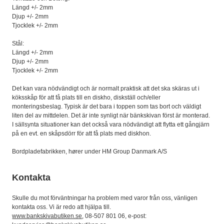
Längd +/- 2mm
Djup +/- 2mm
Tjocklek +/- 2mm
Stål:
Längd +/- 2mm
Djup +/- 2mm
Tjocklek +/- 2mm
Det kan vara nödvändigt och är normalt praktisk att det ska skäras ut i
köksskåp för att få plats till en diskho, diskställ och/eller
monteringsbeslag. Typisk är det bara i toppen som tas bort och väldigt
liten del av mittdelen. Det är inte synligt när bänkskivan först är monterad.
I sällsynta situationer kan det också vara nödvändigt att flytta ett gångjärn
på en evt. en skåpsdörr för att få plats med diskhon.
Bordpladefabrikken, hører under HM Group Danmark A/S
Kontakta
Skulle du mot förväntningar ha problem med varor från oss, vänligen
kontakta oss. Vi är redo att hjälpa till.
www.bankskivabutiken.se
, 08-507 801 06, e-post: