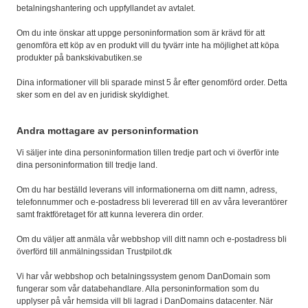
betalningshantering och uppfyllandet av avtalet.
Om du inte önskar att uppge personinformation som är krävd för att
genomföra ett köp av en produkt vill du tyvärr inte ha möjlighet att köpa
produkter på bankskivabutiken.se
Dina informationer vill bli sparade minst 5 år efter genomförd order. Detta
sker som en del av en juridisk skyldighet.
Andra mottagare av personinformation
Vi säljer inte dina personinformation tillen tredje part och vi överför inte
dina personinformation till tredje land.
Om du har beställd leverans vill informationerna om ditt namn, adress,
telefonnummer och e-postadress bli levererad till en av våra leverantörer
samt fraktföretaget för att kunna leverera din order.
Om du väljer att anmäla vår webbshop vill ditt namn och e-postadress bli
överförd till anmälningssidan Trustpilot.dk
Vi har vår webbshop och betalningssystem genom DanDomain som
fungerar som vår databehandlare. Alla personinformation som du
upplyser på vår hemsida vill bli lagrad i DanDomains datacenter. När