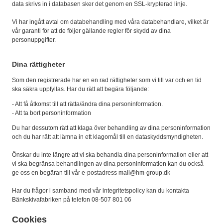
data skrivs in i databasen sker det genom en SSL-krypterad linje.
Vi har ingått avtal om databehandling med våra databehandlare, vilket är
vår garanti för att de följer gällande regler för skydd av dina
personuppgifter.
Dina rättigheter
Som den registrerade har en en rad rättigheter som vi till var och en tid
ska säkra uppfyllas. Har du rätt att begära följande:
- Att få åtkomst till att rätta/ändra dina personinformation.
- Att ta bort personinformation
Du har dessutom rätt att klaga över behandling av dina personinformation
och du har rätt att lämna in ett klagomål till en dataskyddsmyndigheten.
Önskar du inte längre att vi ska behandla dina personinformation eller att
vi ska begränsa behandlingen av dina personinformation kan du också
ge oss en begäran till vår e-postadress mail@hm-group.dk
Har du frågor i samband med vår integritetspolicy kan du kontakta
Bänkskivafabriken på telefon 08-507 801 06
Cookies