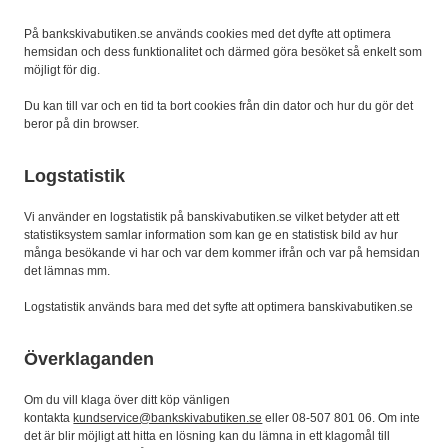
På bankskivabutiken.se används cookies med det dyfte att optimera
hemsidan och dess funktionalitet och därmed göra besöket så enkelt som
möjligt för dig.
Du kan till var och en tid ta bort cookies från din dator och hur du gör det
beror på din browser.
Logstatistik
Vi använder en logstatistik på banskivabutiken.se vilket betyder att ett
statistiksystem samlar information som kan ge en statistisk bild av hur
många besökande vi har och var dem kommer ifrån och var på hemsidan
det lämnas mm.
Logstatistik används bara med det syfte att optimera banskivabutiken.se
Överklaganden
Om du vill klaga över ditt köp vänligen
kontakta
kundservice@bankskivabutiken.se
eller 08-507 801 06. Om inte
det är blir möjligt att hitta en lösning kan du lämna in ett klagomål till