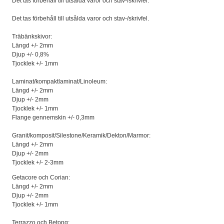
Det tas förbehåll till utsålda varor och stav-/skrivfel.
Det tas förbehåll till utsålda varor och stav-/skrivfel.
Träbänkskivor:
Längd +/- 2mm
Djup +/- 0,8%
Tjocklek +/- 1mm
Laminat/kompaktlaminat/Linoleum:
Längd +/- 2mm
Djup +/- 2mm
Tjocklek +/- 1mm
Flange gennemskin +/- 0,3mm
Granit/komposit/Silestone/Keramik/Dekton/Marmor:
Längd +/- 2mm
Djup +/- 2mm
Tjocklek +/- 2-3mm
Getacore och Corian:
Längd +/- 2mm
Djup +/- 2mm
Tjocklek +/- 1mm
Terrazzo och Betong: