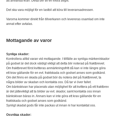
att använda kran. Detta blir till en extra avgift.
Det ska vara möjligt för en lastbil att köra till leveransadressen.
Varorna kommer direkt från tillverkaren och levereras osamlad om inte
annat efter avtalas.
Mottagande av varor
Synliga skador:
Kontrollera alltid varan vid mottagande. I tillfälle av synliga märken/skador
på godset är det dock väldigt viktigt att detta blir noterad på fraktbrevet.
Om fraktbrevet först kvitteras anmärkningsfritt då kan vi inte längre göra
ett krav gällande för en evt. fraktskada och godset anses som godkänd.
Om det finns en skada på godset bör du notera det på fraktbrevet, ta
några bilder av skadan och kontakta oss. Då tar vi över fallet.
Om bänkskivan har placerats utan möjlighet för att kvittera på ett fraktbrev
är det jätteviktigt att ta bilder av evt. skador, samt kontakta oss innan
bänkskivan bäras in. Annars kan vi inte göra ett krav gällande för en
fraktskada och godset anses som godkänd.
Synligt skadat gods får inte packas ut innan ni har kontaktat oss.
Osynliga skador: