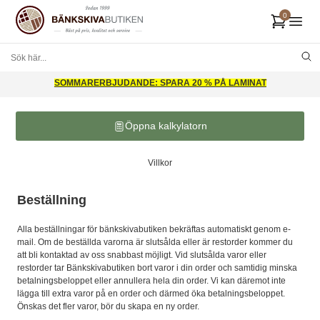
SOMMARERBJUDANDE: SPARA 20 % PÅ LAMINAT
Öppna kalkylatorn
Villkor
Beställning
Alla beställningar för bänkskivabutiken bekräftas automatiskt genom e-
mail. Om de beställda varorna är slutsålda eller är restorder kommer du
att bli kontaktad av oss snabbast möjligt. Vid slutsålda varor eller
restorder tar Bänkskivabutiken bort varor i din order och samtidig minska
betalningsbeloppet eller annullera hela din order. Vi kan däremot inte
lägga till extra varor på en order och därmed öka betalningsbeloppet.
Önskas det fler varor, bör du skapa en ny order.