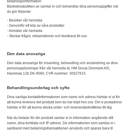
betalningsinformation.
Bankskivabutiken.se samlar in och behandlar dina personuppgifter när
du gör följande:
- Besöker vår hemsida
- Genomför ett köp av våra produkter
- Anmäler vår hemsida
- Skickar frågor, reklamationer och feedback till oss
Den data ansvariga
Den data ansvariga för insamling, behandling och användning av dina
personupplysningar från vår hemsida är, HM Group Denmark A/S,
Havnevej 12b DK-9560, CVR-nummer: 30527615
Behandlingsunderlag och syfte
Dina vanliga kontaktinformationer som namn och adress hämtar vi ut för
att kunna leverera det produkt som du har köpt hos oss. Din e-postadress
hämtar vi för att kunna skicka order- och leveransbekräftelse till dig.
När du betalar för din produkt samlar vi in information angående ditt
namn, dina kortdata och IP-adress. De informationen som samlas in i
samband med betalningstransaktionen används och sparas bara til