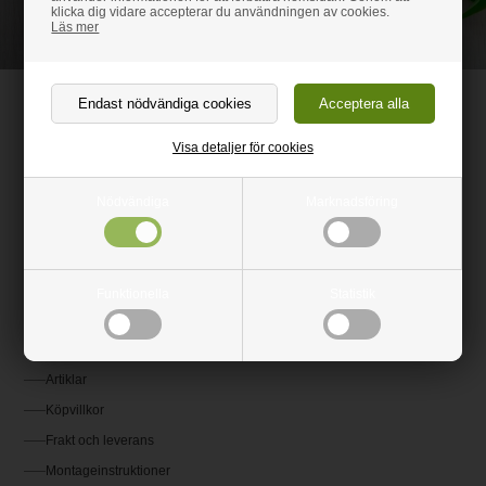
08-507 801 06
klicka dig vidare accepterar du användningen av cookies.
Läs mer
Bänkskivabutiken.se
Klarabergsgatan 29, 111 21 Stockholm
Visa detaljer för cookies
SE 502078429301
Nödvändiga
Marknadsföring
(+46) 08-507 801 06
kundservice@bankskivabutiken.se
Funktionella
Statistik
Kundservice
Kontakta Os
Artiklar
Köpvillkor
Frakt och leverans
Montageinstruktioner