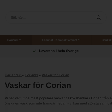
Corian®
Laminat - Kompaktlaminat
Bänkski
Corian bänkskiva till badrum
Skräddarsydda 
SOMMARERBJUDANDE: SPARA 20 % PÅ LAMINAT
Här är du:
»
Corian®
»
Vaskar för Corian
Vaskar för Corian
Vi har valt ut de mest populära vaskar till köksbänkar i Corian frå
önska en vask som inte framgår nedan - vi kan med största sannolik