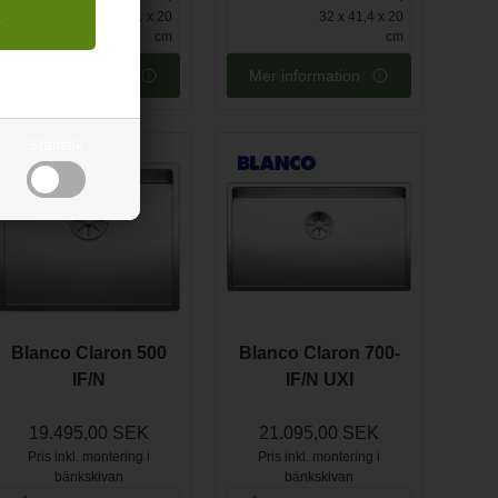
41,5 x 51 x 20
32 x 41,4 x 20
cm
cm
Mer information
Mer information
Statistik
Blanco Claron 500
Blanco Claron 700-
IF/N
IF/N UXI
19.495,00 SEK
21.095,00 SEK
Pris inkl. montering i
Pris inkl. montering i
bänkskivan
bänkskivan