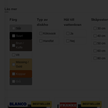
*Endast varskar av Corian kan integreras i bänkskivan på så sätt att
Läs mer
Alla priser på vaskar är inklusive undermontering/integrering 
Färg
Typ av
Hål till
Skåpsstor
diskho
vattenkran
Stål
30 cm
Köksvask
Ja
Svart
40 cm
Handfat
Nej
Brun /
50 cm
Kaffe
60 cm
Vit
80 cm
Mässing /
Guld
Koppar
Grå
BESTSELLER
BESTSELLER