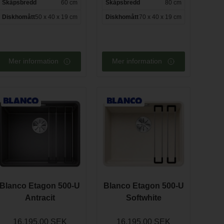
Skåpsbredd
60 cm
Skåpsbredd
80 cm
Diskhomått
50 x 40 x 19 cm
Diskhomått
70 x 40 x 19 cm
Mer information
Mer information
Blanco Etagon 500-U
Blanco Etagon 500-U
Antracit
Softwhite
16.195,00 SEK
16.195,00 SEK