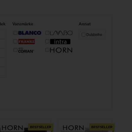
 sammanfogningen nästintill är osynlig.
af diskhon i bänkskivan.
lek
Varumärke
Annat
Dubbelho
BESTSELLER
BESTSELLER