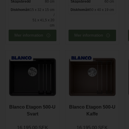
Skåpsbredd
80 cm
Skåpsbredd
60 cm
Diskhomått
15 x 32 x 15 cm
Diskhomått
50 x 40 x 19 cm
/
51 x 41,5 x 20
cm
Mer information
Mer information
Blanco Etagon 500-U
Blanco Etagon 500-U
Svart
Kaffe
16.195,00 SEK
16.195,00 SEK