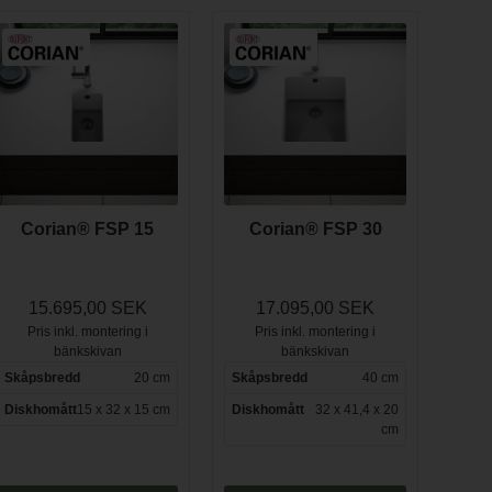
Corian® FSP 15
Corian® FSP 30
15.695,00 SEK
17.095,00 SEK
Pris inkl. montering i
Pris inkl. montering i
bänkskivan
bänkskivan
Skåpsbredd
20 cm
Skåpsbredd
40 cm
Diskhomått
15 x 32 x 15 cm
Diskhomått
32 x 41,4 x 20
cm