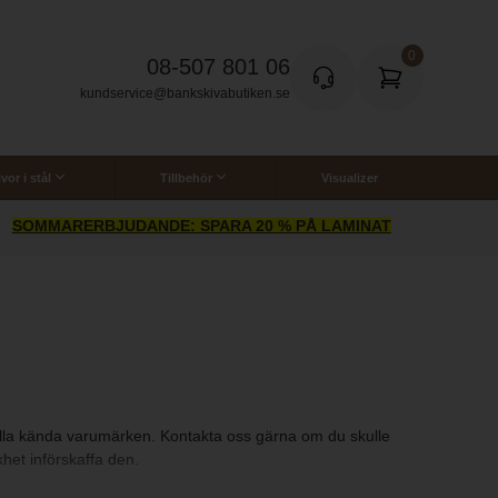
08-507 801 06
kundservice@bankskivabutiken.se
vor i stål
Tillbehör
Visualizer
stålbänkskivor
Vårdande olja och rengöring
NYHET: IKEA HACK! CORIAN TILL BADRUM
n alla kända varumärken. Kontakta oss gärna om du skulle
het införskaffa den.