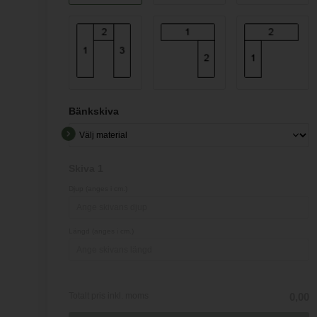
Bänkskiva
Skiva 1
Djup (anges i cm.)
Längd (anges i cm.)
Totalt pris inkl. moms
0,00