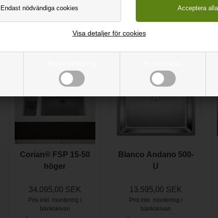
32 x 41,4 x 20
cm
Visa detaljer för cookies
Mer information
Mer information
Marknadsföring
Funktionella
Corian® FSP 15-50
Blanco Andano 500-
höger
U
34.095,00 SEK
13.595,00 SEK
Pris inkl. montering i
Pris inkl. montering i
bänkskivan
bänkskivan