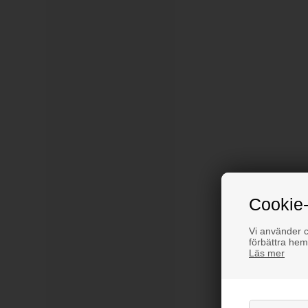
Cookie-
Vi använder co
förbättra hem
Läs mer