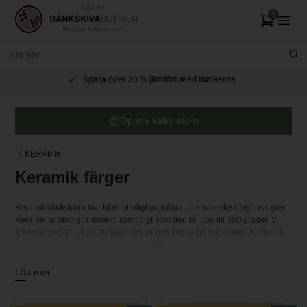
Spara över 20 % jämfört med butikerna
Öppna kalkylatorn
KERAMIK
Keramik färger
Keramikbänkskivor har blivit otroligt populära tack vare dess egenskaper.
Keramik är otroligt slitstarkt, samtidigt som den tål upp till 300 grader. Vi
erbjuder prover, så att du själv kan se och känna på materialet. Klicka på
bilden om du vill läsa mer om en specifik typ.
Genom att klicka på köp-knappen lägger du ett prov i varukorgen.
Läs mer