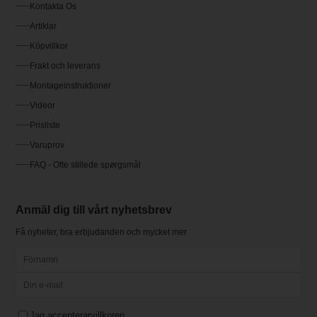
Kontakta Os
Artiklar
Köpvillkor
Frakt och leverans
Montageinstruktioner
Videor
Prisliste
Varuprov
FAQ - Ofte stillede spørgsmål
Anmäl dig till vårt nyhetsbrev
Få nyheter, bra erbjudanden och mycket mer
Jag accepterar
villkoren