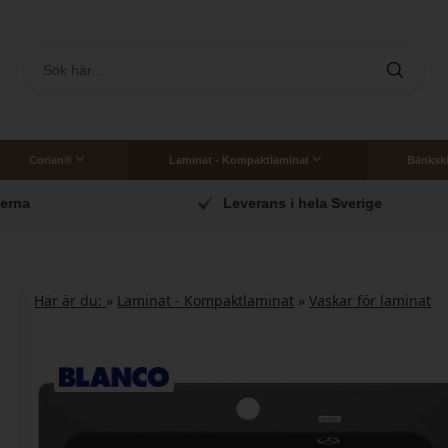
Corian®
Laminat - Kompaktlaminat
Bänkski
Corian bänkskiva till badrum
Skräddarsydda 
Leverans i hela Sverige
Här är du:
»
Laminat - Kompaktlaminat
»
Vaskar för laminat