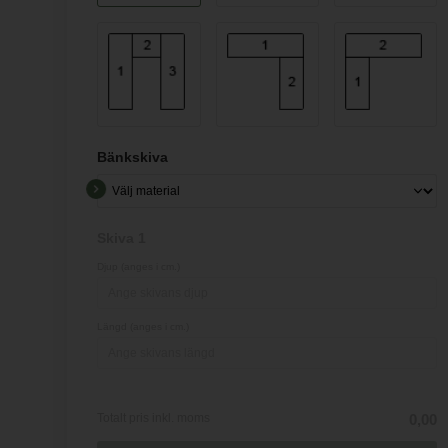
Bänkskiva
Skiva 1
Djup (anges i cm.)
Längd (anges i cm.)
Totalt pris inkl. moms
0,00