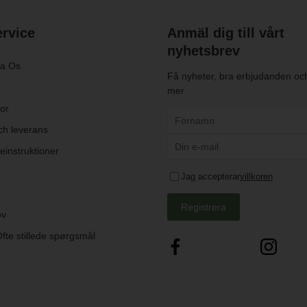
rvice
Anmäl dig till vårt
nyhetsbrev
ta Os
Få nyheter, bra erbjudanden oc
mer
kor
ch leverans
instruktioner
Jag accepterar
villkoren
e
Registrera
ov
fte stillede spørgsmål