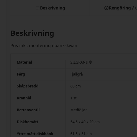
Beskrivning
Rengöring / 
Beskrivning
Pris inkl. montering i bänkskivan
Material
SILGRANIT®
Färg
Fjällgrå
Skåpsbredd
60 cm
Kranhål
1 st
Bottenventil
Medföljer
Diskhomått
54,5 x 40 x 20 cm
Yttre mått diskbänk
61,5 x 51 cm