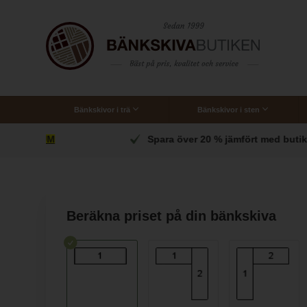
Bänkskivor i trä
Bänkskivor i sten
Skräddarsydda träbänkskivor
UM
Spara över 20 % jämfört med butikerna
Beräkna priset på din bänkskiva