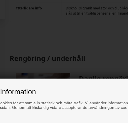
Ytterligare info
Diskho i silgranit med stor och djup l
slås ut till en tvåldispenser eller liknan
Rengöring / underhåll
Daglig rengör
och Cristalite
information
Torkas av efter användnin
okies för att samla in statistik och mäta trafik. Vi använder information
genom att skrubba på fl
sidan. Genom att klicka dig vidare accepterar du användningen av coo
Kalkavlagringar kan tas b
vatten. Låt det stå i dis