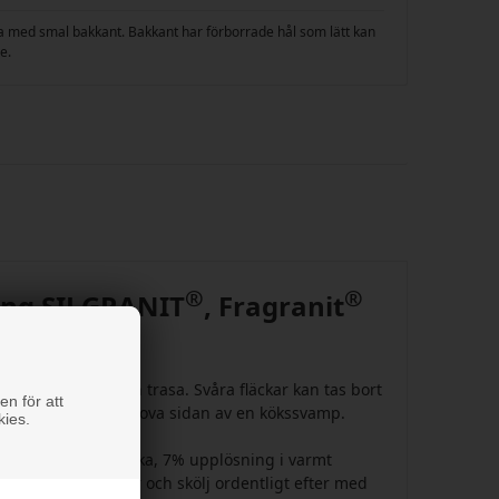
åda med smal bakkant. Bakkant har förborrade hål som lätt kan
de.
®
®
ing SILGRANIT
, Fragranit
®
diskhoar.
g med en urvriden trasa. Svåra fläckar kan tas bort
en för att
äckarna med den grova sidan av en kökssvamp.
kies.
ort med vanlig ättika, 7% upplösning i varmt
klådan några minuter och skölj ordentligt efter med