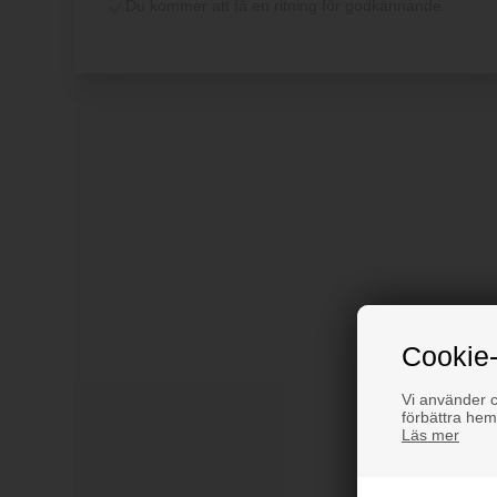
Du kommer att få en ritning för godkännande.
Cookie-
Vi använder co
förbättra hem
Läs mer