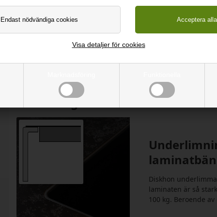
rent vatten. Misfärgninga
diskhon med varmt vatten
det stå i minimum 2 timm
grova sidan av en disksv
Visa detaljer för cookies
Marknadsföring
Funktionella
Monteringmetod
Underlimnin
laminatbän
Diskhon underlimmas
laminaten är så star
100 kg. Beroende av 