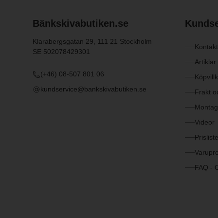
Bänkskivabutiken.se
Kundse
Klarabergsgatan 29, 111 21 Stockholm
Kontak
SE 502078429301
Artiklar
(+46) 08-507 801 06
Köpvill
kundservice@bankskivabutiken.se
Frakt o
Montage
Videor
Prislist
Varupr
FAQ - O