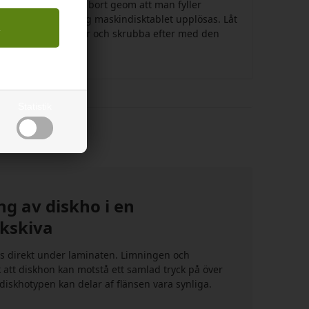
r i diskhon kan tas bort geom att man fyller
 och låter en vanlig maskindisktablet upplösas. Låt
ar eller natten över och skrubba efter med den
amp.
Statistik
g av diskho i en
kskiva
 direkt under laminaten. Limningen och
k att diskhon kan motstå ett samlad tryck på över
diskhotypen kan delar af flänsen vara synliga.