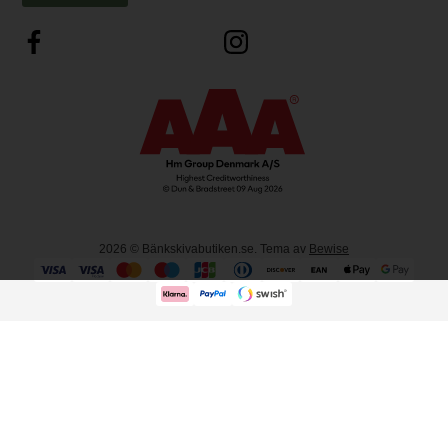
2026
© Bänkskivabutiken.se. Tema av
Bewise