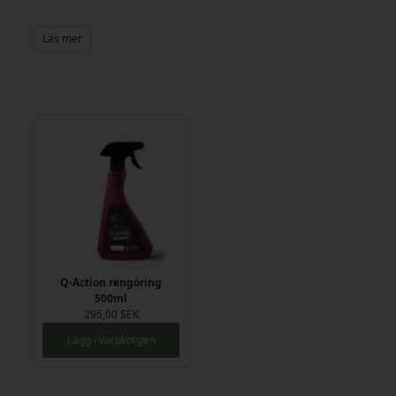
Caesarstone finns i flera färger och designer, så att du kan hitta en
lösning som passar perfekt i ditt kök eller badrum. Bänkskivan
Läs mer
finns i tjocklekarna 13 och 20 mm.
Materialbeskrivning
Caesarstone är en kompositbänkskiva tillverkad av upp till 90 %
naturlig kvarts, blandat med färgpigment och polymerharts. Det
höga kvartsinnehållet ger bänkskivan en icke-porös, hygienisk och
sluten yta som gör den motståndskraftig mot fläckar. Skivor i
Caesarstone är gjutna, men bearbetas i produktionen på samma
sätt som granit. Caesarstone är inte UV-beständigt.
Möjligheter/begränsningar
Vid beställning av bänskivor i Caesarstone ska du vara
uppmärksam på följande:
• 3010 mm är den maximala längden på Caesarstoneskivor.
Q-Action rengöring
Önskas en längre bänkskiva, då vill en samling vara nödvändig.
500ml
• 1400 mm är det maximala djupet på Caesarstonebänkskivor.
295,00 SEK
• Påregn minimum 150 mm från ändkant till urtag för
Lägg i varukorgen
diskho/spishäll, mätt från skivans undersida.
• Påregn minimum 155 mm inklusive infällning från skarv till början
av urtaget.
• Radius inga begränsningar.