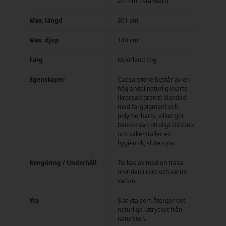
20 mm - Standard
Max. längd
301 cm
Max. djup
140 cm
Färg
Moorland Fog
Egenskaper
Caesarstone består av en
hög andel naturlig kvarts
(krossad granit) blandad
med färgpigment och
polymerharts, vilket gör
bänkskivan otroligt slitstark
och säkerställer en
hygienisk, sluten yta.
Rengöring / Underhåll
Torkas av med en trasa
urvriden i rent och varmt
vatten.
Yta
Slät yta som återger det
naturliga uttrycket från
natursten.