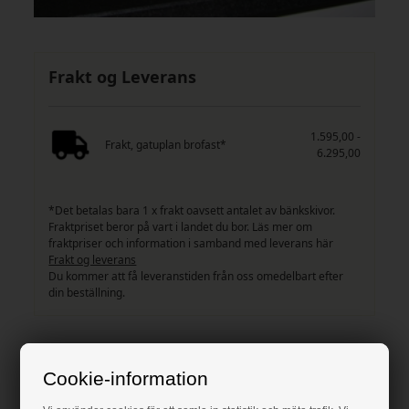
Frakt og Leverans
1.595,00 -
Frakt, gatuplan brofast*
6.295,00
*Det betalas bara 1 x frakt oavsett antalet av bänkskivor.
Fraktpriset beror på vart i landet du bor. Läs mer om
fraktpriser och information i samband med leverans här
Frakt og leverans
Du kommer att få leveranstiden från oss omedelbart efter
din beställning.
Produktegenskaper
Cookie-information