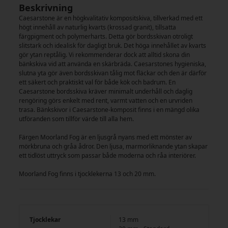
Beskrivning
Caesarstone är en högkvalitativ kompositskiva, tillverkad med ett
högt innehåll av naturlig kvarts (krossad granit), tillsatta
färgpigment och polymerharts. Detta gör bordsskivan otroligt
slitstark och idealisk för dagligt bruk. Det höga innehållet av kvarts
gör ytan reptålig. Vi rekommenderar dock att alltid skona din
bänkskiva vid att använda en skärbräda. Caesarstones hygieniska,
slutna yta gör även bordsskivan tålig mot fläckar och den är därför
ett säkert och praktiskt val för både kök och badrum. En
Caesarstone bordsskiva kräver minimalt underhåll och daglig
rengöring görs enkelt med rent, varmt vatten och en urvriden
trasa. Bänkskivor i Caesarstone-komposit finns i en mängd olika
utföranden som tillför värde till alla hem.
Färgen Moorland Fog är en ljusgrå nyans med ett mönster av
mörkbruna och gråa ådror. Den ljusa, marmorliknande ytan skapar
ett tidlöst uttryck som passar både moderna och råa interiörer.
Moorland Fog finns i tjocklekerna 13 och 20 mm.
Tjocklekar
13 mm