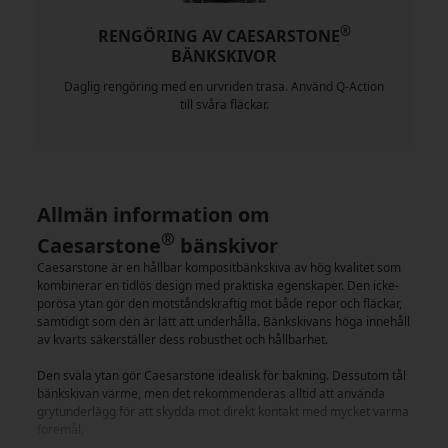
®
RENGÖRING AV CAESARSTONE
BÄNKSKIVOR
Daglig rengöring med en urvriden trasa. Använd Q-Action
till svåra fläckar.
Allmän information om
®
Caesarstone
bänskivor
Caesarstone är en hållbar kompositbänkskiva av hög kvalitet som
kombinerar en tidlös design med praktiska egenskaper. Den icke-
porösa ytan gör den motståndskraftig mot både repor och fläckar,
samtidigt som den är lätt att underhålla. Bänkskivans höga innehåll
av kvarts säkerställer dess robusthet och hållbarhet.
Den svala ytan gör Caesarstone idealisk för bakning. Dessutom tål
bänkskivan värme, men det rekommenderas alltid att använda
grytunderlägg för att skydda mot direkt kontakt med mycket varma
föremål.